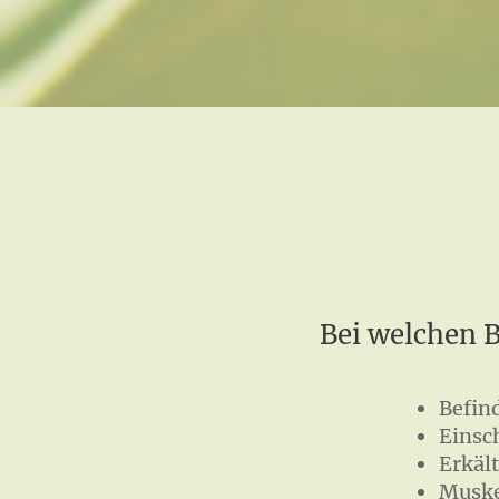
Bei welchen 
Befin
Einsc
Erkäl
Muske