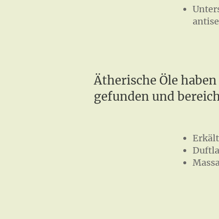
Unter
antis
Ätherische Öle haben
gefunden und bereiche
Erkäl
Duftl
Massa